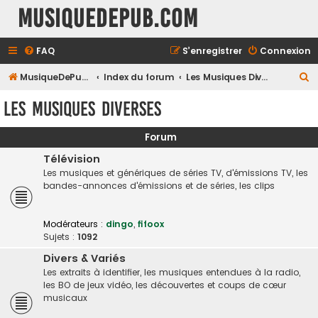
MusiqueDePub.com
FAQ
S’enregistrer
Connexion
R
MusiqueDePub.com
Index du forum
Les Musiques Diverses
e
Les Musiques Diverses
c
h
Forum
e
Télévision
r
Les musiques et génériques de séries TV, d'émissions TV, les
bandes-annonces d'émissions et de séries, les clips
c
h
Modérateurs :
dingo
,
fifoox
e
Sujets :
1092
r
Divers & Variés
Les extraits à identifier, les musiques entendues à la radio,
les BO de jeux vidéo, les découvertes et coups de cœur
musicaux