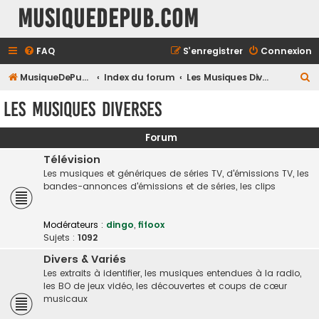
MusiqueDePub.com
FAQ
S’enregistrer
Connexion
R
MusiqueDePub.com
Index du forum
Les Musiques Diverses
e
Les Musiques Diverses
c
h
Forum
e
Télévision
r
Les musiques et génériques de séries TV, d'émissions TV, les
bandes-annonces d'émissions et de séries, les clips
c
h
Modérateurs :
dingo
,
fifoox
e
Sujets :
1092
r
Divers & Variés
Les extraits à identifier, les musiques entendues à la radio,
les BO de jeux vidéo, les découvertes et coups de cœur
musicaux