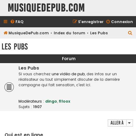
MusiqueDePub.com
FAQ
S’enregistrer
Connexion
R
MusiqueDePub.com
Index du forum
Les Pubs
e
Les Pubs
c
h
Forum
e
Les Pubs
r
Si vous cherchez
une vidéo de pub
, des infos sur un
réalisateur ou tout simplement discuter de la dernière
c
campagne qui fait sensation, c'est ici.
h
e
Modérateurs :
dingo
,
fifoox
r
Sujets :
1907
Aller à
Qui est en ligne