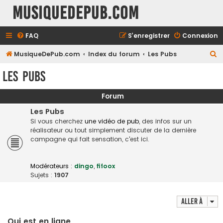
MusiqueDePub.com
FAQ
S’enregistrer
Connexion
R
MusiqueDePub.com
Index du forum
Les Pubs
e
Les Pubs
c
h
Forum
e
Les Pubs
r
Si vous cherchez
une vidéo de pub
, des infos sur un
réalisateur ou tout simplement discuter de la dernière
c
campagne qui fait sensation, c'est ici.
h
e
Modérateurs :
dingo
,
fifoox
r
Sujets :
1907
Aller à
Qui est en ligne