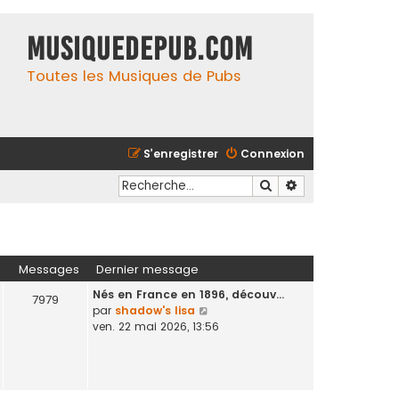
MusiqueDePub.com
Toutes les Musiques de Pubs
S’enregistrer
Connexion
Rechercher
Recherche avancé
Messages
Dernier message
Nés en France en 1896, découv…
7979
V
par
shadow's lisa
o
ven. 22 mai 2026, 13:56
i
r
l
e