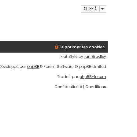
d
e
Aller à
r
n
i
e
r
m
e
Supprimer les cookies
s
Flat Style by
Ian Bradley
s
a
Développé par
phpBB
® Forum Software © phpBB Limited
g
e
Traduit par
phpBB-fr.com
Confidentialité
|
Conditions