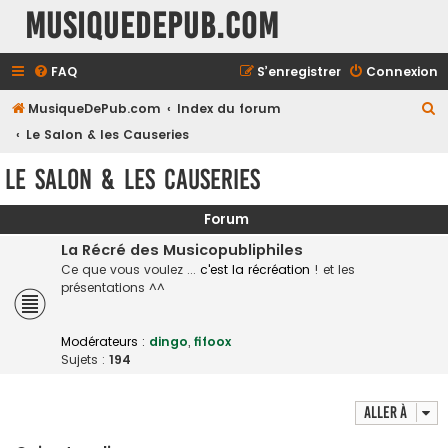
MusiqueDePub.com
FAQ
S’enregistrer
Connexion
R
MusiqueDePub.com
Index du forum
e
Le Salon & les Causeries
c
Le Salon & les Causeries
h
e
Forum
r
La Récré des Musicopubliphiles
c
Ce que vous voulez ...
c'est la récréation
! et les
présentations ^^
h
e
Modérateurs :
dingo
,
fifoox
r
Sujets :
194
Aller à