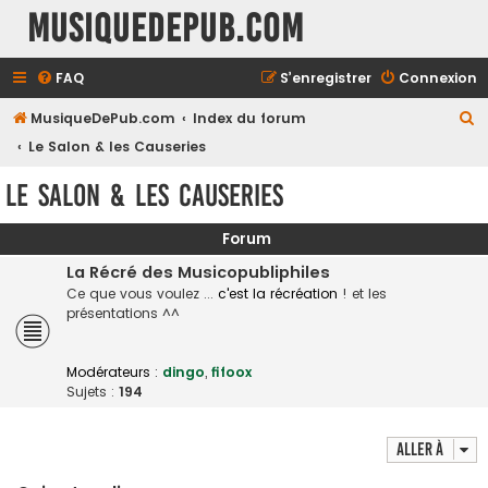
MusiqueDePub.com
FAQ
S’enregistrer
Connexion
R
MusiqueDePub.com
Index du forum
e
Le Salon & les Causeries
c
Le Salon & les Causeries
h
e
Forum
r
La Récré des Musicopubliphiles
c
Ce que vous voulez ...
c'est la récréation
! et les
présentations ^^
h
e
Modérateurs :
dingo
,
fifoox
r
Sujets :
194
Aller à