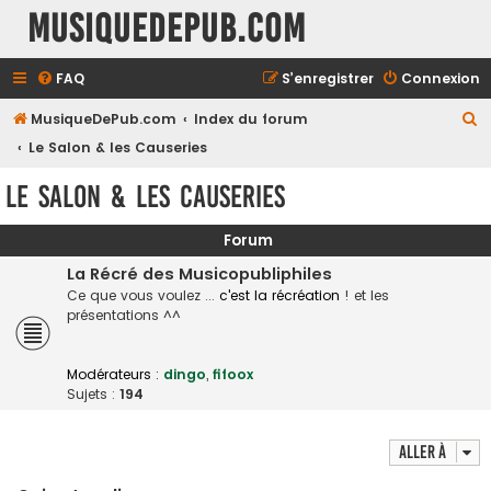
MusiqueDePub.com
FAQ
S’enregistrer
Connexion
R
MusiqueDePub.com
Index du forum
e
Le Salon & les Causeries
c
Le Salon & les Causeries
h
e
Forum
r
La Récré des Musicopubliphiles
c
Ce que vous voulez ...
c'est la récréation
! et les
présentations ^^
h
e
Modérateurs :
dingo
,
fifoox
r
Sujets :
194
Aller à