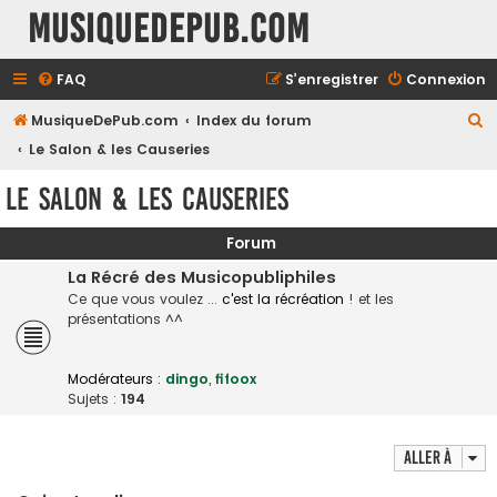
MusiqueDePub.com
FAQ
S’enregistrer
Connexion
R
MusiqueDePub.com
Index du forum
e
Le Salon & les Causeries
c
Le Salon & les Causeries
h
e
Forum
r
La Récré des Musicopubliphiles
c
Ce que vous voulez ...
c'est la récréation
! et les
présentations ^^
h
e
Modérateurs :
dingo
,
fifoox
r
Sujets :
194
Aller à