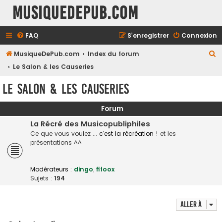
MusiqueDePub.com
FAQ
S’enregistrer
Connexion
R
MusiqueDePub.com
Index du forum
e
Le Salon & les Causeries
c
Le Salon & les Causeries
h
e
Forum
r
La Récré des Musicopubliphiles
c
Ce que vous voulez ...
c'est la récréation
! et les
présentations ^^
h
e
Modérateurs :
dingo
,
fifoox
r
Sujets :
194
Aller à