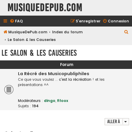
MusiqueDePub.com
FAQ
S’enregistrer
Connexion
R
MusiqueDePub.com
Index du forum
e
Le Salon & les Causeries
c
Le Salon & les Causeries
h
e
Forum
r
La Récré des Musicopubliphiles
c
Ce que vous voulez ...
c'est la récréation
! et les
présentations ^^
h
e
Modérateurs :
dingo
,
fifoox
r
Sujets :
194
Aller à