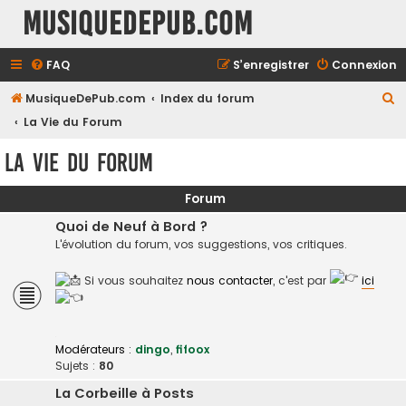
MusiqueDePub.com
FAQ
S’enregistrer
Connexion
R
MusiqueDePub.com
Index du forum
e
La Vie du Forum
c
La Vie du Forum
h
e
Forum
r
Quoi de Neuf à Bord ?
c
L'évolution du forum, vos suggestions, vos critiques.
h
Si vous souhaitez
nous contacter
, c'est par
ici
e
r
Modérateurs :
dingo
,
fifoox
Sujets :
80
La Corbeille à Posts