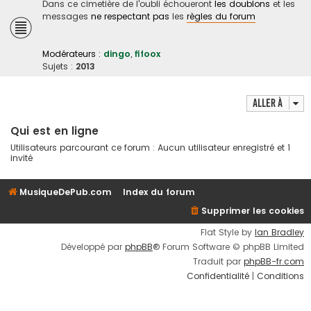
Dans ce cimetière de l'oubli échoueront
les doublons
et les
messages
ne respectant pas
les
règles du forum
Modérateurs :
dingo
,
fifoox
Sujets :
2013
Aller à
Qui est en ligne
Utilisateurs parcourant ce forum : Aucun utilisateur enregistré et 1
invité
MusiqueDePub.com
Index du forum
Supprimer les cookies
Flat Style by
Ian Bradley
Développé par
phpBB
® Forum Software © phpBB Limited
Traduit par
phpBB-fr.com
Confidentialité
|
Conditions