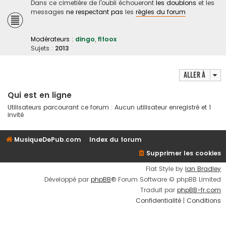
Dans ce cimetière de l'oubli échoueront
les doublons
et les
messages
ne respectant pas
les
règles du forum
Modérateurs :
dingo
,
fifoox
Sujets :
2013
Aller à
Qui est en ligne
Utilisateurs parcourant ce forum : Aucun utilisateur enregistré et 1
invité
MusiqueDePub.com
Index du forum
Supprimer les cookies
Flat Style by
Ian Bradley
Développé par
phpBB
® Forum Software © phpBB Limited
Traduit par
phpBB-fr.com
Confidentialité
|
Conditions