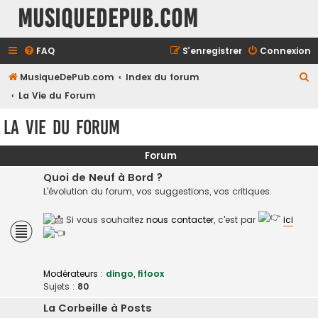
MusiqueDePub.com
FAQ
S’enregistrer
Connexion
R
MusiqueDePub.com
Index du forum
e
La Vie du Forum
c
La Vie du Forum
h
e
Forum
r
Quoi de Neuf à Bord ?
c
L'évolution du forum, vos suggestions, vos critiques.
h
Si vous souhaitez
nous contacter
, c'est par
ici
e
r
Modérateurs :
dingo
,
fifoox
Sujets :
80
La Corbeille à Posts