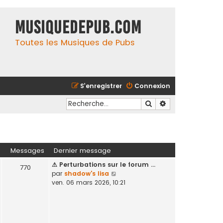
MusiqueDePub.com
Toutes les Musiques de Pubs
S’enregistrer
Connexion
Rechercher
Recherche avancé
Messages
Dernier message
⚠ Perturbations sur le forum …
770
V
par
shadow's lisa
o
ven. 06 mars 2026, 10:21
i
r
l
e