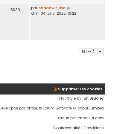
d
e
V
par
shadow's lisa
5033
r
o
dim. 04 janv. 2026, 10:22
n
i
i
r
e
l
r
e
m
d
e
e
s
r
Aller à
s
n
a
i
g
e
e
r
m
e
s
Supprimer les cookies
s
Flat Style by
Ian Bradley
a
g
Développé par
phpBB
® Forum Software © phpBB Limited
e
Traduit par
phpBB-fr.com
Confidentialité
|
Conditions