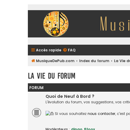
Accès rapide
FAQ
MusiqueDePub.com
Index du forum
La Vie 
La Vie du Forum
FORUM
Quoi de Neuf à Bord ?
L'évolution du forum, vos suggestions, vos crit
Si vous souhaitez
nous contacter
, c'est 
Modérateurs :
dingo
,
fifoox