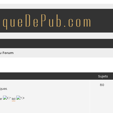
du Forum
Sujets
80
iques.
par
ici