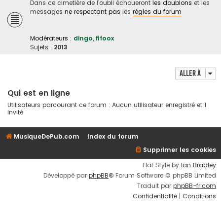
Dans ce cimetière de l'oubli échoueront
les doublons
et les
messages
ne respectant pas
les
règles du forum
Modérateurs :
dingo
,
fifoox
Sujets :
2013
Aller à
Qui est en ligne
Utilisateurs parcourant ce forum : Aucun utilisateur enregistré et 1
invité
MusiqueDePub.com
Index du forum
Supprimer les cookies
Flat Style by
Ian Bradley
Développé par
phpBB
® Forum Software © phpBB Limited
Traduit par
phpBB-fr.com
Confidentialité
|
Conditions