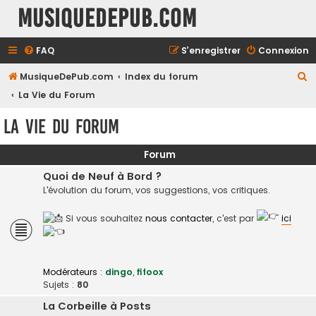
MusiqueDePub.com
FAQ
S’enregistrer
Connexion
R
MusiqueDePub.com
Index du forum
e
La Vie du Forum
c
La Vie du Forum
h
e
Forum
r
Quoi de Neuf à Bord ?
c
L'évolution du forum, vos suggestions, vos critiques.
h
Si vous souhaitez
nous contacter
, c'est par
ici
e
r
Modérateurs :
dingo
,
fifoox
Sujets :
80
La Corbeille à Posts