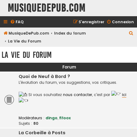
MusiqueDePub.com
FAQ
S’enregistrer
Connexion
R
MusiqueDePub.com
Index du forum
e
La Vie du Forum
c
La Vie du Forum
h
e
Forum
r
Quoi de Neuf à Bord ?
c
L'évolution du forum, vos suggestions, vos critiques.
h
Si vous souhaitez
nous contacter
, c'est par
ici
e
r
Modérateurs :
dingo
,
fifoox
Sujets :
80
La Corbeille à Posts