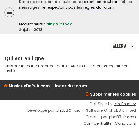
Dans ce cimetière de l'oubli échoueront
les doublons
et les
messages
ne respectant pas
les
règles du forum
Modérateurs :
dingo
,
fifoox
Sujets :
2013
Aller à
Qui est en ligne
Utilisateurs parcourant ce forum : Aucun utilisateur enregistré et 1
invité
MusiqueDePub.com
Index du forum
Supprimer les cookies
Flat Style by
Ian Bradley
Développé par
phpBB
® Forum Software © phpBB Limited
Traduit par
phpBB-fr.com
Confidentialité
|
Conditions