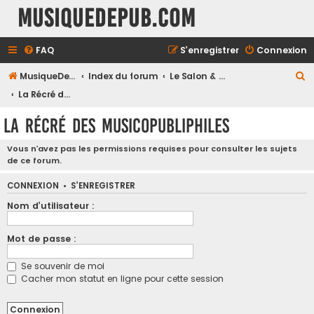
MusiqueDePub.com
FAQ
S’enregistrer
Connexion
R
MusiqueDePub.com
Index du forum
Le Salon & les Causeries
e
La Récré des Musicopubliphiles
c
La Récré des Musicopubliphiles
h
e
Vous n’avez pas les permissions requises pour consulter les sujets
de ce forum.
r
c
CONNEXION
•
S’ENREGISTRER
h
Nom d’utilisateur :
e
Mot de passe :
r
Se souvenir de moi
Cacher mon statut en ligne pour cette session