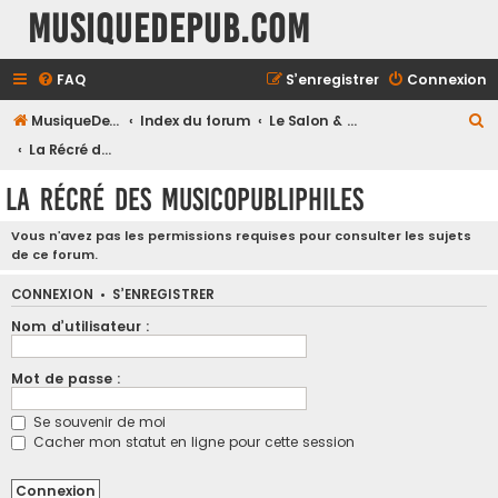
MusiqueDePub.com
FAQ
S’enregistrer
Connexion
R
MusiqueDePub.com
Index du forum
Le Salon & les Causeries
e
La Récré des Musicopubliphiles
c
La Récré des Musicopubliphiles
h
e
Vous n’avez pas les permissions requises pour consulter les sujets
de ce forum.
r
c
CONNEXION
•
S’ENREGISTRER
h
Nom d’utilisateur :
e
Mot de passe :
r
Se souvenir de moi
Cacher mon statut en ligne pour cette session