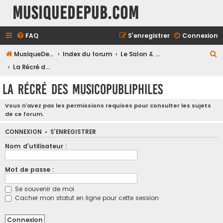
MusiqueDePub.com
FAQ
S’enregistrer
Connexion
R
MusiqueDePub.com
Index du forum
Le Salon & les Causeries
e
La Récré des Musicopubliphiles
c
La Récré des Musicopubliphiles
h
e
Vous n’avez pas les permissions requises pour consulter les sujets
de ce forum.
r
c
CONNEXION
•
S’ENREGISTRER
h
Nom d’utilisateur :
e
Mot de passe :
r
Se souvenir de moi
Cacher mon statut en ligne pour cette session