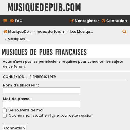
MusiqueDePub.com
FAQ
S’enregistrer
Connexion
R
MusiqueDePub.com
Index du forum
Les Musiques De Pubs
e
Musiques de Pubs Françaises
c
Musiques de Pubs Françaises
h
e
Vous n’avez pas les permissions requises pour consulter les sujets
de ce forum.
r
c
CONNEXION
•
S’ENREGISTRER
h
Nom d’utilisateur :
e
Mot de passe :
r
Se souvenir de moi
Cacher mon statut en ligne pour cette session