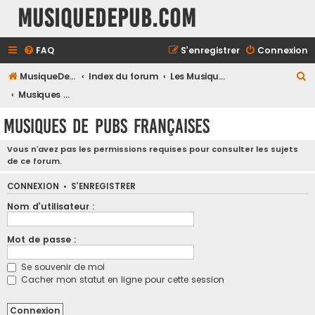
MusiqueDePub.com
FAQ
S’enregistrer
Connexion
R
MusiqueDePub.com
Index du forum
Les Musiques De Pubs
e
Musiques de Pubs Françaises
c
Musiques de Pubs Françaises
h
e
Vous n’avez pas les permissions requises pour consulter les sujets
de ce forum.
r
c
CONNEXION
•
S’ENREGISTRER
h
Nom d’utilisateur :
e
Mot de passe :
r
Se souvenir de moi
Cacher mon statut en ligne pour cette session