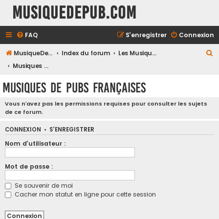
MusiqueDePub.com
FAQ
S’enregistrer
Connexion
R
MusiqueDePub.com
Index du forum
Les Musiques De Pubs
e
Musiques de Pubs Françaises
c
Musiques de Pubs Françaises
h
e
Vous n’avez pas les permissions requises pour consulter les sujets
de ce forum.
r
c
CONNEXION
•
S’ENREGISTRER
h
Nom d’utilisateur :
e
Mot de passe :
r
Se souvenir de moi
Cacher mon statut en ligne pour cette session