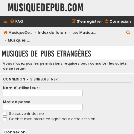
MusiqueDePub.com
FAQ
S’enregistrer
Connexion
R
MusiqueDePub.com
Index du forum
Les Musiques De Pubs
e
Musiques de Pubs Etrangères
c
Musiques de Pubs Etrangères
h
e
Vous n’avez pas les permissions requises pour consulter les sujets
de ce forum.
r
c
CONNEXION
•
S’ENREGISTRER
h
Nom d’utilisateur :
e
Mot de passe :
r
Se souvenir de moi
Cacher mon statut en ligne pour cette session