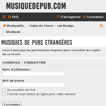
MusiqueDePub.com
FAQ
S’enregistrer
Connexion
R
MusiqueDePub.com
Index du forum
Les Musiques De Pubs
e
Musiques de Pubs Etrangères
c
Musiques de Pubs Etrangères
h
e
Vous n’avez pas les permissions requises pour consulter les sujets
de ce forum.
r
c
CONNEXION
•
S’ENREGISTRER
h
Nom d’utilisateur :
e
Mot de passe :
r
Se souvenir de moi
Cacher mon statut en ligne pour cette session