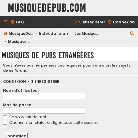
MusiqueDePub.com
FAQ
S’enregistrer
Connexion
R
MusiqueDePub.com
Index du forum
Les Musiques De Pubs
e
Musiques de Pubs Etrangères
c
Musiques de Pubs Etrangères
h
e
Vous n’avez pas les permissions requises pour consulter les sujets
de ce forum.
r
c
CONNEXION
•
S’ENREGISTRER
h
Nom d’utilisateur :
e
Mot de passe :
r
Se souvenir de moi
Cacher mon statut en ligne pour cette session