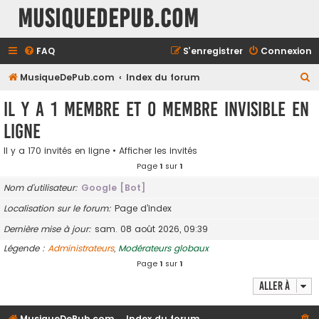
MusiqueDePub.com
FAQ
S’enregistrer
Connexion
R
MusiqueDePub.com
Index du forum
e
Il y a 1 membre et 0 membre invisible en
c
ligne
h
e
Il y a 170 invités en ligne •
Afficher les invités
Page
1
sur
1
r
c
Nom d’utilisateur
Google [Bot]
h
Localisation sur le forum
Page d’index
e
Dernière mise à jour
sam. 08 août 2026, 09:39
r
Légende :
Administrateurs
,
Modérateurs globaux
Page
1
sur
1
Aller à
MusiqueDePub.com
Index du forum