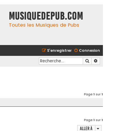
MusiqueDePub.com
Toutes les Musiques de Pubs
S’enregistrer
Connexion
Rechercher
Recherche avancé
Page
1
sur
1
Page
1
sur
1
Aller à