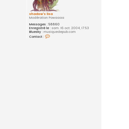
shadow's lisa
Modération Powaaaa
Messages :
58860
Enregistré le :
sam. 16 oct. 2004, 17:53
Bluesky :
musiquedepub.com
C
Contact :
o
n
t
a
c
t
e
r
s
h
a
d
o
w
'
s
l
i
s
a