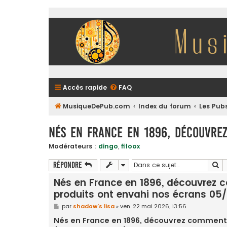
Accès rapide
FAQ
MusiqueDePub.com
Index du forum
Les Pub
Nés en France en 1896, découvre
Modérateurs :
dingo
,
fifoox
Re
Répondre
Nés en France en 1896, découvrez
produits ont envahi nos écrans 05
M
par
shadow's lisa
»
ven. 22 mai 2026, 13:56
e
s
Nés en France en 1896, découvrez comment 
s