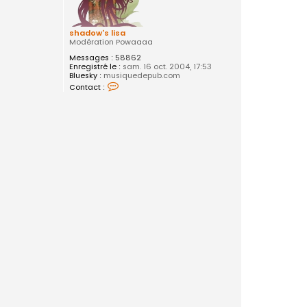
shadow's lisa
Modération Powaaaa
Messages :
58862
Enregistré le :
sam. 16 oct. 2004, 17:53
Bluesky :
musiquedepub.com
C
Contact :
o
n
t
a
c
t
e
r
s
h
a
d
o
w
'
s
l
i
s
a