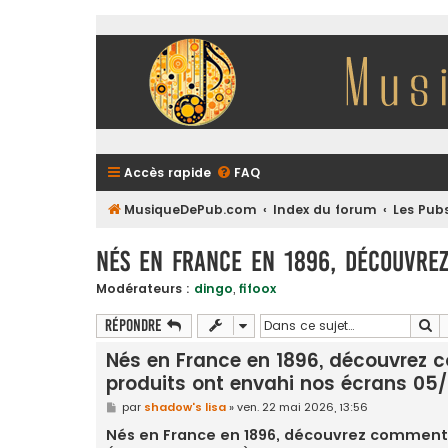
Accès rapide
FAQ
MusiqueDePub.com
Index du forum
Les Pub
Nés en France en 1896, découvre
Modérateurs :
dingo
,
fifoox
Re
Répondre
Nés en France en 1896, découvrez
produits ont envahi nos écrans 05
M
par
shadow's lisa
»
ven. 22 mai 2026, 13:56
e
s
Nés en France en 1896, découvrez comment 
s