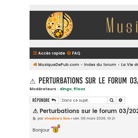
Accès rapide
FAQ
MusiqueDePub.com
Index du forum
La Vie 
⚠ Perturbations sur le forum 0
Modérateurs :
dingo
,
fifoox
Rechercher
Recherc
Répondre
⚠ Perturbations sur le forum 03/20
M
par
shadow's lisa
»
ven. 06 mars 2026, 10:21
e
s
Bonjour
s
a
g