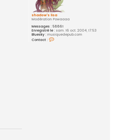
shadow's lisa
Modération Powaaaa
Messages :
58861
Enregistré le :
sam. 16 oct. 2004, 17:53
Bluesky :
musiquedepub.com
C
Contact :
o
n
t
a
c
t
e
r
s
h
a
d
o
w
'
s
l
i
s
a