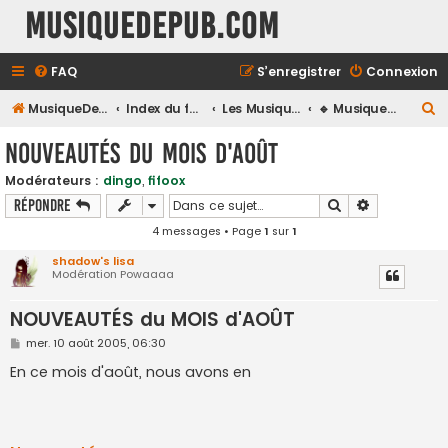
MusiqueDePub.com
FAQ
S’enregistrer
Connexion
R
MusiqueDePub.com
Index du forum
Les Musiques De Pubs
🔹 Musiques du Mois & Nouveautés 🔹
e
NOUVEAUTÉS du MOIS d'AOÛT
c
Modérateurs :
dingo
,
fifoox
h
Rechercher
Recherche a
Répondre
e
4 messages • Page
1
sur
1
r
shadow's lisa
c
Modération Powaaaa
h
NOUVEAUTÉS du MOIS d'AOÛT
e
r
M
mer. 10 août 2005, 06:30
e
s
En ce mois d'août, nous avons en
s
a
g
e