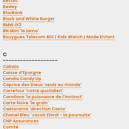
Betclic
Bexley
BforBank
Black and White Burger
BMW iX3
BN Mini 'le lama'
Bouygues Telecom BiG | Kids Watch | Mode Enfant
C
-------------------
Cabaia
Caisse d'Epargne
Candia Candy'Up
Caprice des Dieux 'seuls au monde'
Carrefour 'notre quotidien'
Carnilove 'la puissance de l'instinct'
Carte Noire 'le grain'
Castorama 'direction Casto'
Chanel Bleu 'Jacob Elordi - la poursuite'
CNP Assurances
Comté