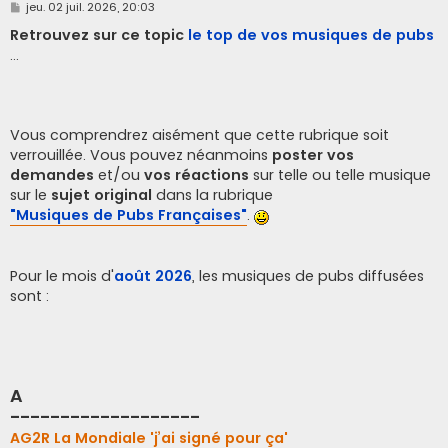
M
jeu. 02 juil. 2026, 20:03
e
s
Retrouvez sur ce topic
le top de vos musiques de pubs
s
...
a
g
e
Vous comprendrez aisément que cette rubrique soit
verrouillée. Vous pouvez néanmoins
poster vos
demandes
et/ou
vos réactions
sur telle ou telle musique
sur le
sujet original
dans la rubrique
"Musiques de Pubs Françaises"
.
Pour le mois d'
août 2026
, les musiques de pubs diffusées
sont :
A
-------------------
AG2R La Mondiale 'j’ai signé pour ça'