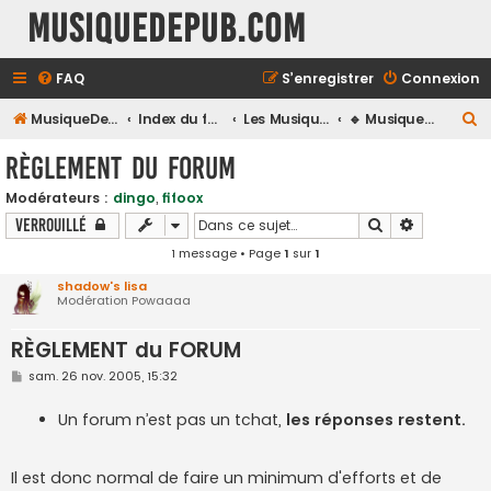
MusiqueDePub.com
FAQ
S’enregistrer
Connexion
R
MusiqueDePub.com
Index du forum
Les Musiques De Pubs
🔹 Musiques du Mois & Nouveautés 🔹
e
RÈGLEMENT du FORUM
c
Modérateurs :
dingo
,
fifoox
h
Rechercher
Recherche
Verrouillé
e
1 message • Page
1
sur
1
r
shadow's lisa
c
Modération Powaaaa
h
RÈGLEMENT du FORUM
e
r
M
sam. 26 nov. 2005, 15:32
e
s
s
Un forum n’est pas un tchat,
les réponses restent.
a
g
e
Il est donc normal de faire un minimum d'efforts et de