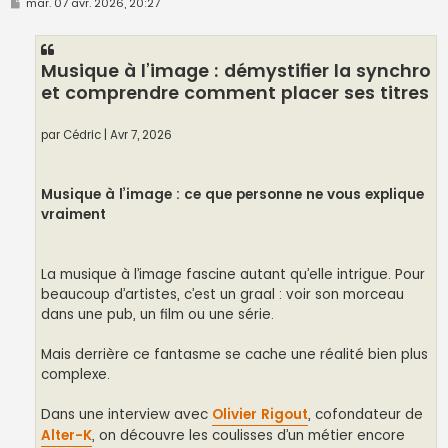
M
mar. 07 avr. 2026, 20:27
e
s
s
a
Musique à l’image : démystifier la synchro
g
e
et comprendre comment placer ses titres
par Cédric | Avr 7, 2026
Musique à l’image : ce que personne ne vous explique
vraiment
La musique à l’image fascine autant qu’elle intrigue. Pour
beaucoup d’artistes, c’est un graal : voir son morceau
dans une pub, un film ou une série.
Mais derrière ce fantasme se cache une réalité bien plus
complexe.
Dans une interview avec
Olivier Rigout
, cofondateur de
Alter-K
, on découvre les coulisses d’un métier encore