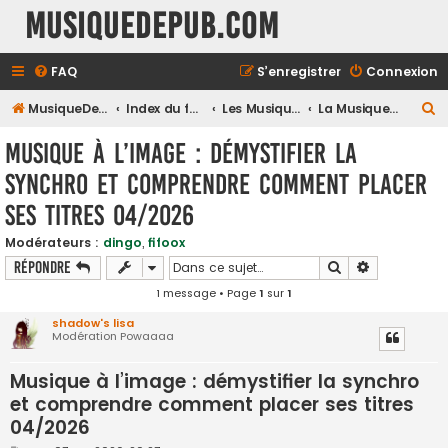
MusiqueDePub.com
FAQ
S’enregistrer
Connexion
R
MusiqueDePub.com
Index du forum
Les Musiques De Pubs
La Musique & la Pub
e
Musique à l’image : démystifier la
c
synchro et comprendre comment placer
h
ses titres 04/2026
e
r
Modérateurs :
dingo
,
fifoox
c
Rechercher
Recherche a
Répondre
h
1 message • Page
1
sur
1
e
shadow's lisa
Modération Powaaaa
r
Musique à l’image : démystifier la synchro
et comprendre comment placer ses titres
04/2026