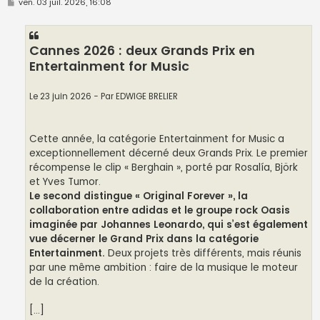
M
ven. 03 juil. 2026, 16:08
e
s
s
a
Cannes 2026 : deux Grands Prix en
g
e
Entertainment for Music
Le 23 juin 2026 - Par EDWIGE BRELIER
Cette année, la catégorie Entertainment for Music a
exceptionnellement décerné deux Grands Prix. Le premier
récompense le clip « Berghain », porté par Rosalía, Björk
et Yves Tumor.
Le second distingue « Original Forever », la
collaboration entre adidas et le groupe rock Oasis
imaginée par Johannes Leonardo, qui s’est également
vue décerner le Grand Prix dans la catégorie
Entertainment.
Deux projets très différents, mais réunis
par une même ambition : faire de la musique le moteur
de la création.
[...]