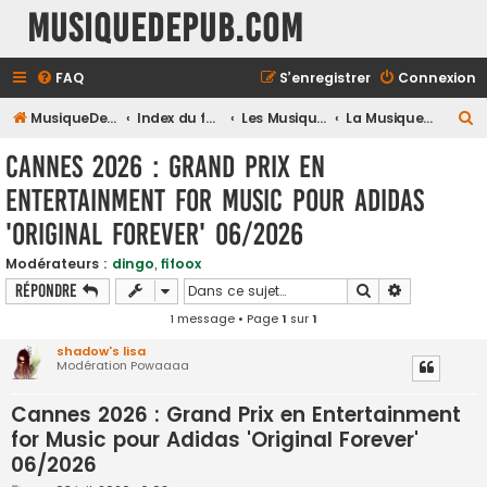
MusiqueDePub.com
FAQ
S’enregistrer
Connexion
R
MusiqueDePub.com
Index du forum
Les Musiques De Pubs
La Musique & la Pub
e
Cannes 2026 : Grand Prix en
c
Entertainment for Music pour Adidas
h
'Original Forever' 06/2026
e
r
Modérateurs :
dingo
,
fifoox
c
Rechercher
Recherche a
Répondre
h
1 message • Page
1
sur
1
e
shadow's lisa
Modération Powaaaa
r
Cannes 2026 : Grand Prix en Entertainment
for Music pour Adidas 'Original Forever'
06/2026