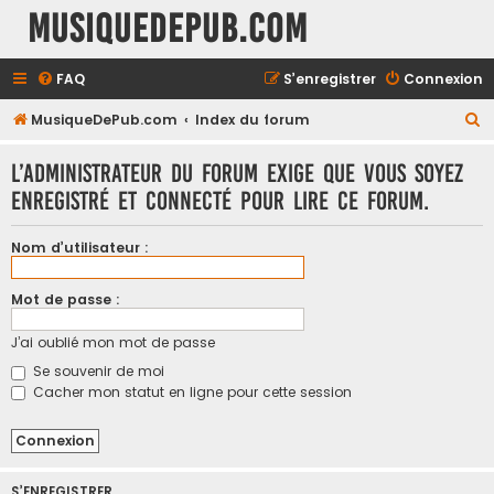
MusiqueDePub.com
FAQ
S’enregistrer
Connexion
R
MusiqueDePub.com
Index du forum
e
L’administrateur du forum exige que vous soyez
c
enregistré et connecté pour lire ce forum.
h
e
Nom d’utilisateur :
r
c
Mot de passe :
h
J’ai oublié mon mot de passe
e
Se souvenir de moi
r
Cacher mon statut en ligne pour cette session
S’ENREGISTRER