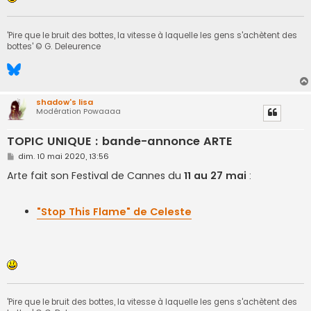
'Pire que le bruit des bottes, la vitesse à laquelle les gens s'achètent des
bottes' © G. Deleurence
shadow's lisa
Modération Powaaaa
TOPIC UNIQUE : bande-annonce ARTE
M
dim. 10 mai 2020, 13:56
e
s
Arte fait son Festival de Cannes du
11 au 27 mai
:
s
a
g
e
"Stop This Flame" de Celeste
'Pire que le bruit des bottes, la vitesse à laquelle les gens s'achètent des