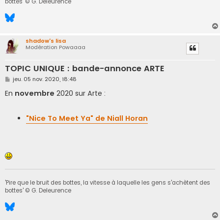
bottes' © G. Deleurence
shadow's lisa
Modération Powaaaa
TOPIC UNIQUE : bande-annonce ARTE
M
jeu. 05 nov. 2020, 18:48
e
s
En
novembre
2020 sur Arte :
s
a
g
e
"Nice To Meet Ya" de Niall Horan
'Pire que le bruit des bottes, la vitesse à laquelle les gens s'achètent des
bottes' © G. Deleurence