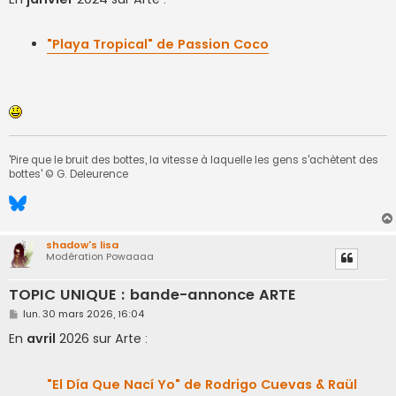
s
a
g
e
"Playa Tropical" de Passion Coco
'Pire que le bruit des bottes, la vitesse à laquelle les gens s'achètent des
bottes' © G. Deleurence
shadow's lisa
Modération Powaaaa
TOPIC UNIQUE : bande-annonce ARTE
M
lun. 30 mars 2026, 16:04
e
s
En
avril
2026 sur Arte :
s
a
g
e
"El Día Que Nací Yo" de Rodrigo Cuevas & Raül