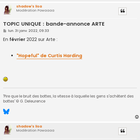
shadow's lisa
Modération Powaaaa
TOPIC UNIQUE : bande-annonce ARTE
M
lun. 31 janv. 2022, 09:33
e
s
En
février
2022 sur Arte :
s
a
g
e
"Hopeful" de Curtis Harding
'Pire que le bruit des bottes, la vitesse à laquelle les gens s'achètent des
bottes' © G. Deleurence
shadow's lisa
Modération Powaaaa