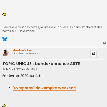
'Pire que le bruit des bottes, la vitesse à laquelle les gens s'achètent des
bottes' © G. Deleurence
shadow's lisa
Modération Powaaaa
TOPIC UNIQUE : bande-annonce ARTE
M
lun. 03 févr. 2020, 12:06
e
s
En
février
2020 sur Arte :
s
a
g
e
"Sympathy" de Vampire Weekend