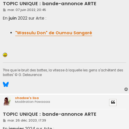
TOPIC UNIQUE : bande-annonce ARTE
M
mar. 07 juin 2022, 20:45
e
s
En
juin
2022 sur Arte :
s
a
g
e
"Wassulu Don" de Oumou Sangaré
'Pire que le bruit des bottes, la vitesse à laquelle les gens s'achètent des
bottes' © G. Deleurence
shadow's lisa
Modération Powaaaa
TOPIC UNIQUE : bande-annonce ARTE
M
mar. 26 déc. 2023, 17:39
e
s
En
janvier
2024 sur Arte :