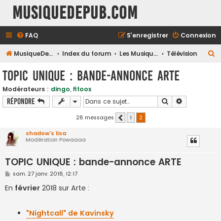
MusiqueDePub.com
FAQ
S’enregistrer
Connexion
R
MusiqueDePub.com
Index du forum
Les Musiques Diverses
Télévision
e
TOPIC UNIQUE : bande-annonce ARTE
c
Modérateurs :
dingo
,
fifoox
h
Rechercher
Recherche a
Répondre
e
r
28 messages
1
2
Précédente
c
shadow's lisa
Modération Powaaaa
h
e
TOPIC UNIQUE : bande-annonce ARTE
r
M
sam. 27 janv. 2018, 12:17
e
s
En
février
2018 sur Arte :
s
a
g
e
"Nightcall" de Kavinsky