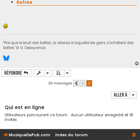
Refree
'Pire que le bruit des bottes, la vitesse à laquelle les gens s'achètent des
bottes' © G. Deleurence
Répondre
28 messages
1
2
Précédente
Aller à
Qui est en ligne
Utilisateurs parcourant ce forum : Aucun utilisateur enregistré et 18
invités
MusiqueDePub.com
Index du forum